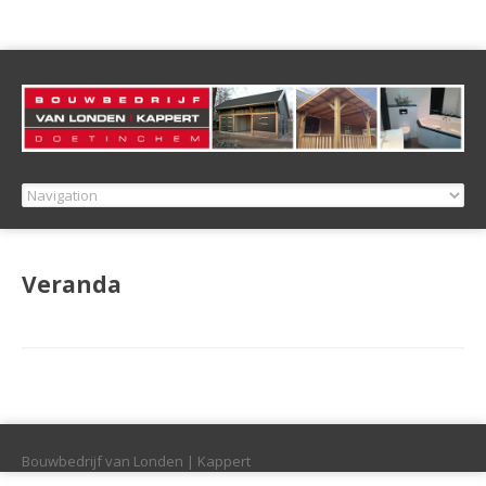
Veranda
Bouwbedrijf van Londen | Kappert