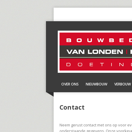
OVER ONS
NIEUWBOUW
VERBOUW
Contact
Neem gerust contact met ons op voor eve
onderstaande gegevens. Onze voorkeur ga