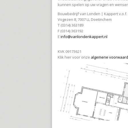
kunnen spelen op uw vragen en wensen
Bouwbedrijf van Londen | Kappert v.o.f.
Vogezen 8, 7007 LL Doetinchem
T (0314) 363189
F (0314) 363192
E
info@vanlondenkappert.nl
KVK 09173621
Klik hier voor onze
algemene voorwaar