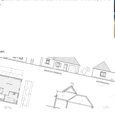
.
den
.